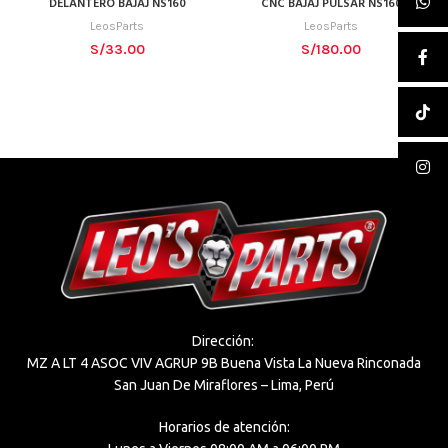
DELANTERO BAJAJ NS160
CNC BAJAJ PULSAR NS160
LeosParts
LeosParts
S/
33.00
S/
180.00
Dirección:
MZ A LT 4 ASOC VIV AGRUP 9B Buena Vista La Nueva Rinconada
San Juan De Miraflores – Lima, Perú
Horarios de atención: